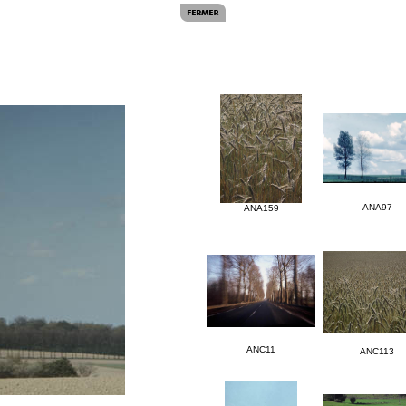
ANA97
ANA159
ANC11
ANC113