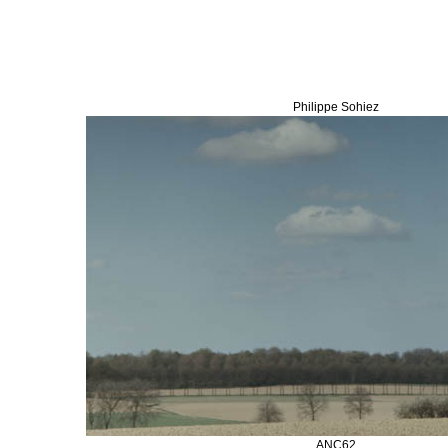
Philippe Sohiez
ANC62